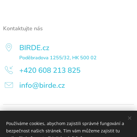
Kontaktujte nás
BIRDE.cz
Poděbradova 1255/32, HK 500 02
+420 608 213 825
info@birde.cz
BIRDE.cz – moderní elektrikářství
Elektroinstalace, rekonstrukce elektroinstalací, novostavby, nabíjení
Používáme cookies, abychom zajistili správné fungování a
elektromobilů, designová svítidla a pohotovostní elektro servis.
bezpečnost našich stránek. Tím vám můžeme zajistit tu
Hradec Králové a okolí.