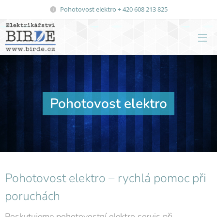
Pohotovost elektro + 420 608 213 825
Pohotovost elektro
Pohotovost elektro – rychlá pomoc při
poruchách
Poskytujeme pohotovostní elektro servis při