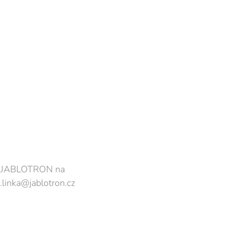
um JABLOTRON na
.linka@jablotron.cz