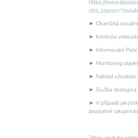
https://www.bezpecn
utm_source=Youtu
► Okamžitá vizuální
► Kontrola videozá
► Informování Polic
► Monitoring objek
► Náhled uživatele 
► Služba dostupná 
► V případě jakých
bezplatné zákaznick
Zdroj: youtube Jablo