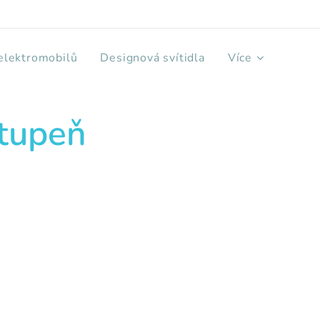
 elektromobilů
Designová svítidla
Více
stupeň