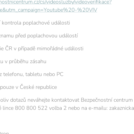
ostnicentrum.cz/cs/videosluzby/videoverifikace?
be&utm_campaign=Youtube%20-%20VIV
 kontrola poplachové události
znamu před poplachovou událostí
ie ČR v případě mimořádné události
tu v průběhu zásahu
z telefonu, tabletu nebo PC
pouze v České republice
koliv dotazů neváhejte kontaktovat Bezpečnostní centr
é lince 800 800 522 volba 2 nebo na e-mailu: zakaznicka
tron