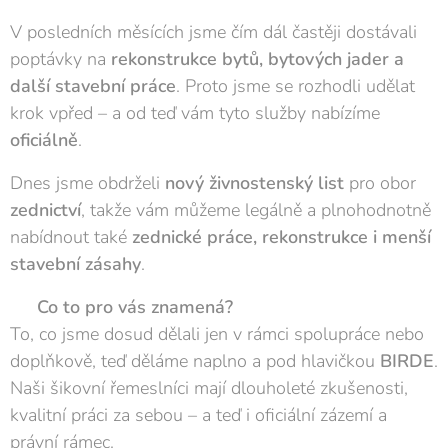
V posledních měsících jsme čím dál častěji dostávali
poptávky na
rekonstrukce bytů, bytových jader a
další stavební práce
. Proto jsme se rozhodli udělat
krok vpřed – a od teď vám tyto služby nabízíme
oficiálně
.
Dnes jsme obdrželi
nový živnostenský list
pro obor
zednictví
, takže vám můžeme legálně a plnohodnotně
nabídnout také
zednické práce, rekonstrukce i menší
stavební zásahy
.
🧱
Co to pro vás znamená?
To, co jsme dosud dělali jen v rámci spolupráce nebo
doplňkově, teď děláme naplno a pod hlavičkou
BIRDE
.
Naši šikovní řemeslníci mají dlouholeté zkušenosti,
kvalitní práci za sebou – a teď i oficiální zázemí a
právní rámec.