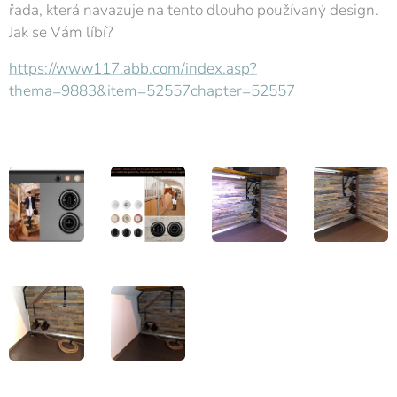
řada, která navazuje na tento dlouho používaný design.
Jak se Vám líbí?
https://www117.abb.com/index.asp?
thema=9883&item=52557chapter=52557