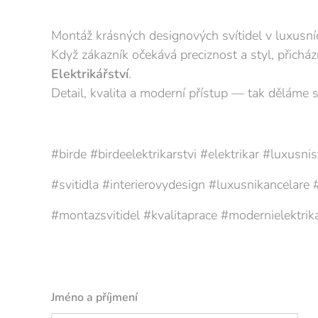
Montáž krásných designových svítidel v luxusníc
Když zákazník očekává preciznost a styl, přichá
Elektrikářství
.
Detail, kvalita a moderní přístup — tak děláme
#birde #birdeelektrikarstvi #elektrikar #luxusnis
#svitidla #interierovydesign #luxusnikancelare 
#montazsvitidel #kvalitaprace #modernielektrik
Jméno a příjmení