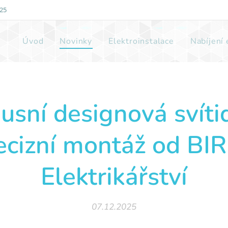
825
Úvod
Novinky
Elektroinstalace
Nabíjení
usní designová svítid
ecizní montáž od BI
Elektrikářství
07.12.2025