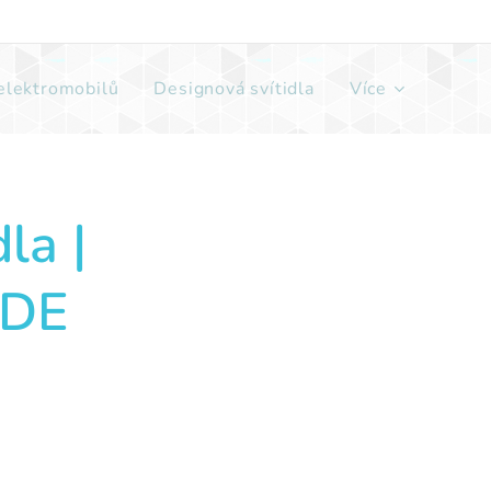
 elektromobilů
Designová svítidla
Více
la |
RDE