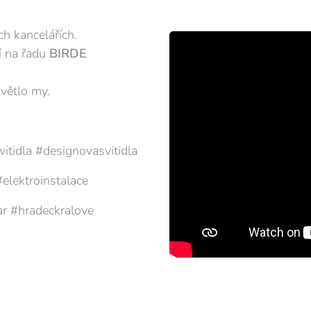
h kancelářích.
zí na řadu
BIRDE
 světlo my. 💡✨
vitidla #designovasvitidla
#elektroinstalace
ar #hradeckralove